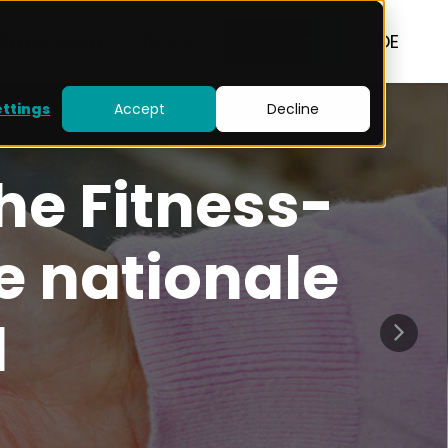
UNTERLAGEN
BLOG
KONTAKT
DE
ettings
Accept
Decline
he Fitness-
ie nationale
d