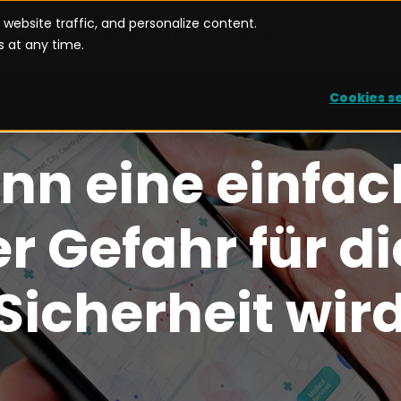
website traffic, and personalize content.
ANWENDUNGSFÄLLE
PARTNER WERDEN
 at any time.
Cookies s
nn eine einfac
r Gefahr für d
Sicherheit wir