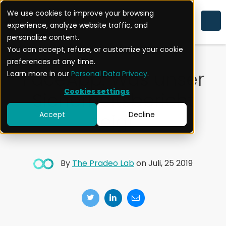
We use cookies to improve your browsing
experience, analyze website traffic, and
NACHRICHTEN
MOBILE APP SICHERHEIT
personalize content.
You can accept, refuse, or customize your cookie
preferences at any time.
FaceApp: Was unser
Learn more in our
Personal Data Privacy
.
Cookies settings
Sicherheitsbericht
zeigt
Accept
Decline
By
The Pradeo Lab
on Juli, 25 2019