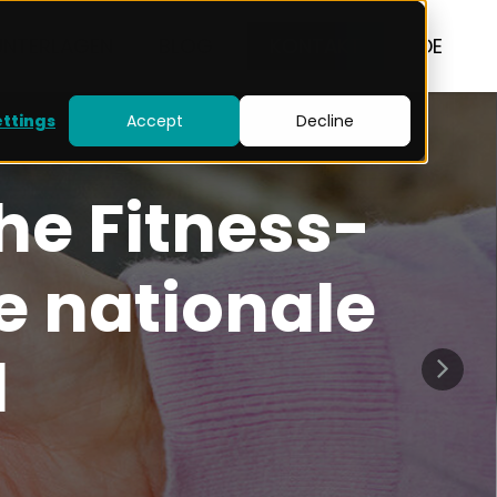
UNTERLAGEN
BLOG
KONTAKT
DE
ettings
Accept
Decline
he Fitness-
ie nationale
d