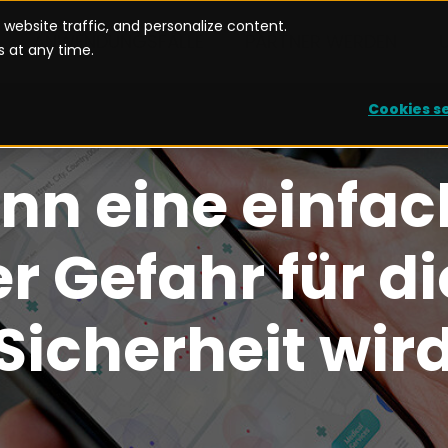
website traffic, and personalize content.
ANWENDUNGSFÄLLE
PARTNER WERDEN
 at any time.
Cookies s
nn eine einfac
r Gefahr für d
Sicherheit wir