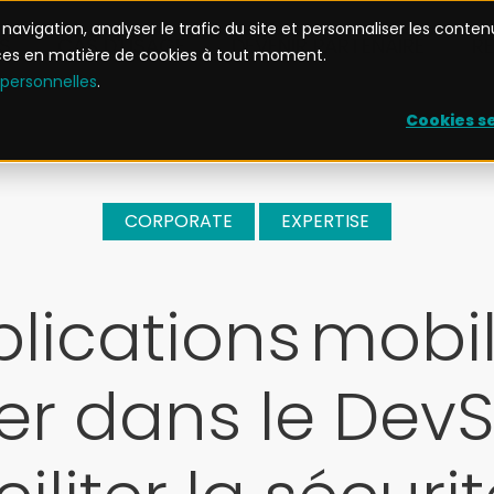
avigation, analyser le trafic du site et personnaliser les conten
S
CAS D'USAGE
DEVENIR PARTENAIRE
R
nces en matière de cookies à tout moment.
 personnelles
.
Cookies s
CORPORATE
EXPERTISE
lications mobil
er dans le De