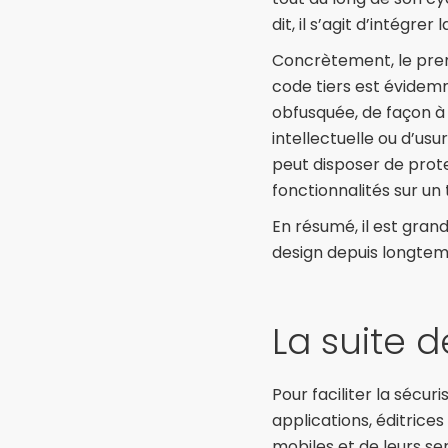
dit, il s’agit d’intégr
Concrètement, le premi
code tiers est évidemme
obfusquée, de façon à é
intellectuelle ou d’us
peut disposer de prote
fonctionnalités sur un
En résumé, il est gra
design depuis longtemp
La suite 
Pour faciliter la sécu
applications, éditrice
mobiles et de leurs s