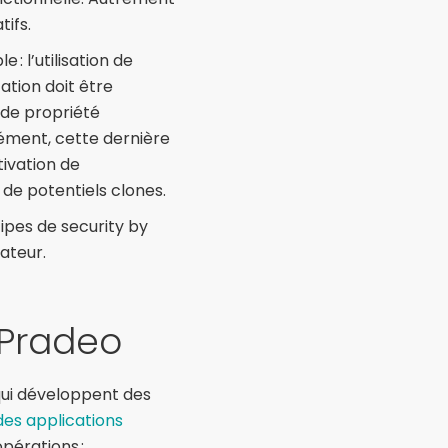
tifs.
: l’utilisation de
cation doit être
l de propriété
plément, cette dernière
tivation de
 de potentiels clones.
ipes de security by
ateur.
 Pradeo
 qui développent des
des applications
pérations :