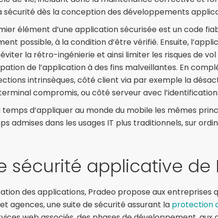
er la sécurité dès la conception des développements applica
er élément d’une application sécurisée est un code fiable 
nt possible, à la condition d’être vérifié. Ensuite, l’appli
viter la rétro-ingénierie et ainsi limiter les risques de vo
urpation de l’application à des fins malveillantes. En com
ctions intrinsèques, côté client via par exemple la désac
 terminal compromis, ou côté serveur avec l’identification
nd temps d’appliquer au monde du mobile les mêmes princ
s admises dans les usages IT plus traditionnels, sur ordin
de sécurité applicative de
risation des applications, Pradeo propose aux entreprises
s et agences, une suite de sécurité assurant la
protection 
ervices web associés, des phases de développement, aux o