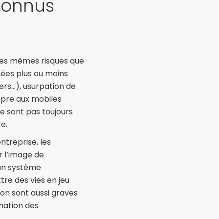
 connus
les mêmes risques que
ées plus ou moins
ers…), usurpation de
opre aux mobiles
ne sont pas toujours
e.
treprise, les
r l’image de
 un système
re des vies en jeu
ion sont aussi graves
mation des