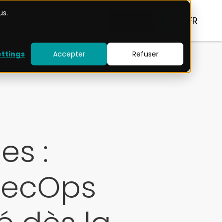
us.
ESSOURCES
BLOG
CONTACT
FR
ettings
Accepter
Refuser
es :
vSecOps