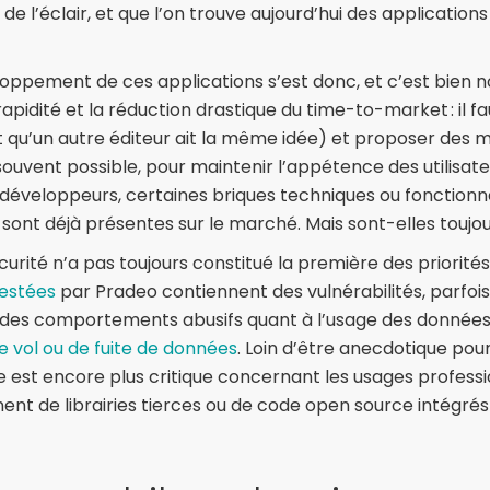
de l’éclair, et que l’on trouve aujourd’hui des application
ppement de ces applications s’est donc, et c’est bien n
rapidité et la réduction drastique du time-to-market : il fa
 qu’un autre éditeur ait la même idée) et proposer des mi
souvent possible, pour maintenir l’appétence des utilisate
x développeurs, certaines briques techniques ou fonctionne
 sont déjà présentes sur le marché. Mais sont-elles toujou
curité n’a pas toujours constitué la première des priorité
testées
par Pradeo contiennent des vulnérabilités, parfoi
 des comportements abusifs quant à l’usage des données
e vol ou de fuite de données
. Loin d’être anecdotique pour
ue est encore plus critique concernant les usages professi
t de librairies tierces ou de code open source intégrés 