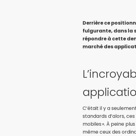
Avis d’expert 
Derrière ce position
fulgurante, dans la 
répondre à cette dem
marché des applicat
L’incroya
applicati
C’était il y a seulemen
standards d’alors, ces
mobiles ». À peine plu
même ceux des ordinate