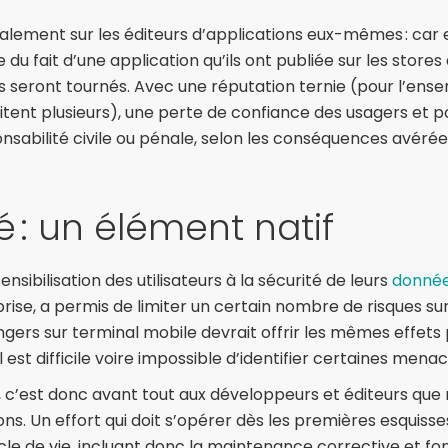
alement sur les éditeurs d’applications eux-mêmes : car 
 fait d’une application qu’ils ont publiée sur les stores a
s seront tournés. Avec une réputation ternie (pour l’ens
éditent plusieurs), une perte de confiance des usagers et
nsabilité civile ou pénale, selon les conséquences avérée
é : un élément natif
nsibilisation des utilisateurs à la sécurité de leurs
donnée
rise, a permis de limiter un certain nombre de risques sur
ers sur terminal mobile devrait offrir les mêmes effets po
il est difficile voire impossible d’identifier certaines menac
rs, c’est donc avant tout aux développeurs et éditeurs que
ons. Un effort qui doit s’opérer dès les premières esquisse
cle de vie, incluant donc la maintenance corrective et f