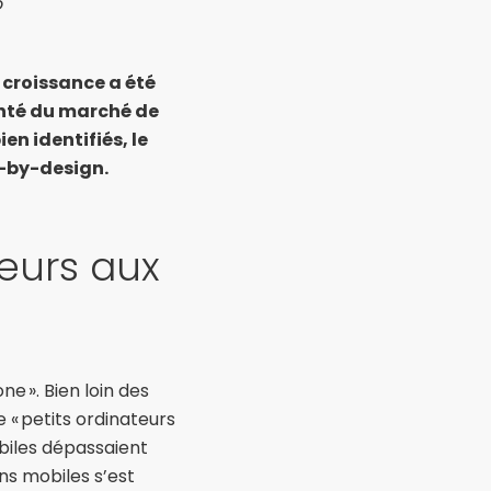
o
 croissance a été
onté du marché de
n identifiés, le
y-by-design.
teurs aux
ne ». Bien loin des
 « petits ordinateurs
obiles dépassaient
ns mobiles s’est