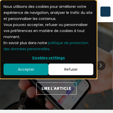
Nous utilisons des cookies pour améliorer votre
expérience de navigation, analyser le trafic du site
et personnaliser les contenus.
Vous pouvez accepter, refuser ou personnaliser
vos préférences en matière de cookies à tout
moment.
Strava : Quand une simple
En savoir plus dans notre
politique de protection
application sportive
des données personnelles
.
devient un danger pour la
Cookies settings
sécurité nationale
Accepter
Refuser
LIRE L'ARTICLE