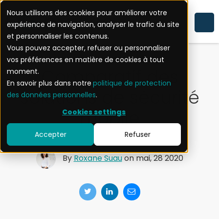
Nous utilisons des cookies pour améliorer votre
expérience de navigation, analyser le trafic du site
SÉCURITÉ MOBILE
et personnaliser les contenus.
Vous pouvez accepter, refuser ou personnaliser
vos préférences en matière de cookies à tout
Comparatif des
moment.
En savoir plus dans notre
politique de protection
solutions de sécurité
des données personnelles
.
mobile
Cookies settings
Accepter
Refuser
By
Roxane Suau
on mai, 28 2020