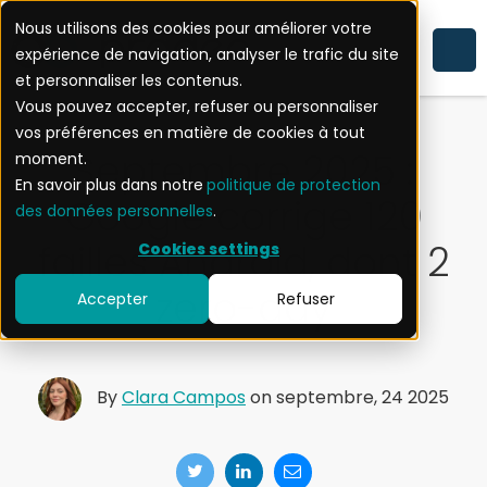
Nous utilisons des cookies pour améliorer votre
expérience de navigation, analyser le trafic du site
ACTUALITÉ
et personnaliser les contenus.
Vous pouvez accepter, refuser ou personnaliser
vos préférences en matière de cookies à tout
Septembre 2025 :
moment.
En savoir plus dans notre
politique de protection
Google corrige 120
des données personnelles
.
failles Android, dont 2
Cookies settings
zero-day
Accepter
Refuser
By
Clara Campos
on septembre, 24 2025