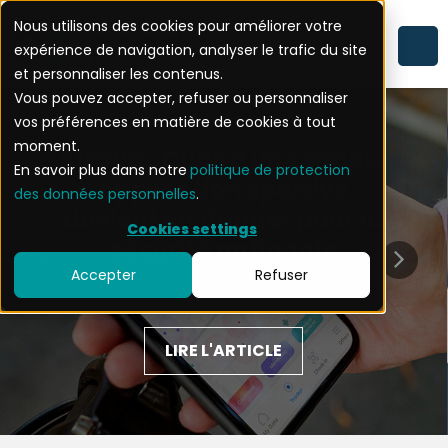
Nous utilisons des cookies pour améliorer votre
expérience de navigation, analyser le trafic du site
et personnaliser les contenus.
Vous pouvez accepter, refuser ou personnaliser
vos préférences en matière de cookies à tout
moment.
Strava : Quand une simple
En savoir plus dans notre
politique de protection
application sportive
des données personnelles
.
devient un danger pour la
Cookies settings
sécurité nationale
Accepter
Refuser
LIRE L'ARTICLE