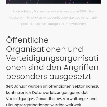
Source:
https://cyberguerre.numerama.com/9188-des-
hackers-imitent-le-sms-tousanticovid-du-gouvernement-
pour-diffuser-un-dangereux-malware.html
Öffentliche
Organisationen und
Verteidigungsorganisati
onen sind den Angriffen
besonders ausgesetzt
Seit Januar wurden im öffentlichen Sektor nahezu
kontinuierlich Datenverletzungen gemeldet.
Verteidigungs-, Gesundheits-, Verwaltungs- und
Bildungsorganisationen wurden weltweit