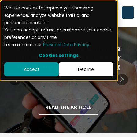
We use cookies to improve your browsing
experience, analyze website traffic, and
personalize content.
You can accept, refuse, or customize your cookie
preferences at any time.
Learn more in our
Personal Data Privacy
.
Strava: Wenn eine einfache
Cookies settings
Fitness-App zu einer Gefahr
für die nationale Sicherheit
Accept
Decline
wird
READ THE ARTICLE