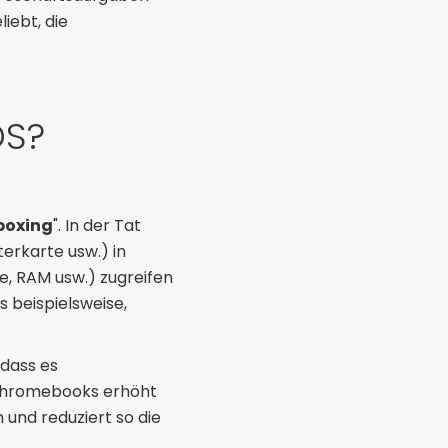
iebt, die
OS?
boxing
". In der Tat
erkarte usw.) in
e, RAM usw.) zugreifen
 beispielsweise,
 dass es
 Chromebooks erhöht
und reduziert so die