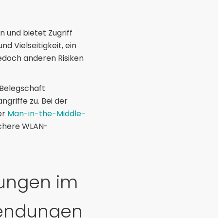
nd bietet Zugriff
 Vielseitigkeit, ein
jedoch anderen Risiken
 Belegschaft
riffe zu. Bei der
er
Man-in-the-Middle-
sichere WLAN-
hungen im
endungen