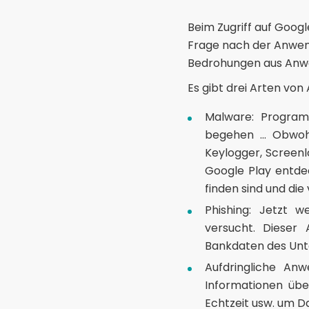
Beim Zugriff auf Googl
Frage nach der Anwend
Bedrohungen aus Anw
Es gibt drei Arten vo
Malware: Programm
begehen ... Obwoh
Keylogger, Screen
Google Play entdec
finden sind und di
Phishing: Jetzt 
versucht. Dieser 
Bankdaten des Unte
Aufdringliche An
Informationen über
Echtzeit usw. um D