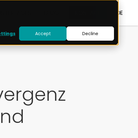
UNTERLAGEN
BLOG
KONTAKT
DE
ettings
Accept
Decline
vergenz
und