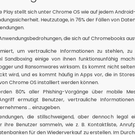
e Play stellt sich unter Chrome OS wie auf jedem Android
ungssicherheit. Heutzutage, in 76% der Fällen von Date
endungen.
n Anwendungsbedrohungen, die sich auf Chromebooks aus
iert, um vertrauliche Informationen zu stehlen, zu 
l Sandboxing einige von ihnen funktionsunfähig mach
logger und Ransomwares wirksam. Es kommt nicht selten
kt wird, und es kommt häufig in Apps vor, die in Stores
e von Chrome OS installiert werden können.
werden 80% aller Phishing-Vorgänge über mobile M
Angriff ermutigt Benutzer, vertrauliche Informationen
rnehmens ... einzugeben.
wendungen, die stillschweigend, aber dennoch legal
 ihre Benutzer sammeln, wie z. B. Kontaktliste, Anrufp
atenbanken für den Wiederverkauf zu erstellen. Im Durc