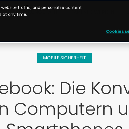
website traffic, and personalize content.
ANWENDUNGSFÄLLE
PARTNER WERDEN
 at any time.
Cookies s
MOBILE SICHERHEIT
book: Die Kon
n Computern 