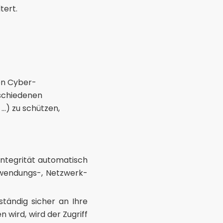
tert.
en Cyber-
rschiedenen
.) zu schützen,
Integrität automatisch
Anwendungs-, Netzwerk-
tändig sicher an Ihre
wird, wird der Zugriff