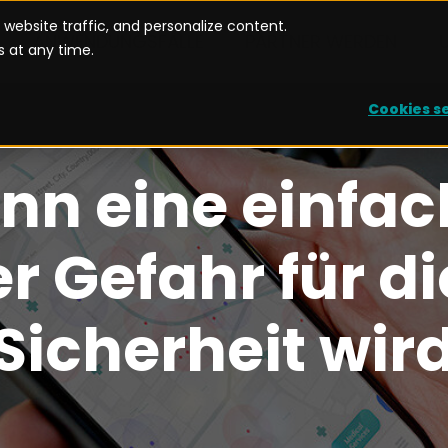
website traffic, and personalize content.
ANWENDUNGSFÄLLE
PARTNER WERDEN
 at any time.
Cookies s
nn eine einfac
r Gefahr für d
Sicherheit wir