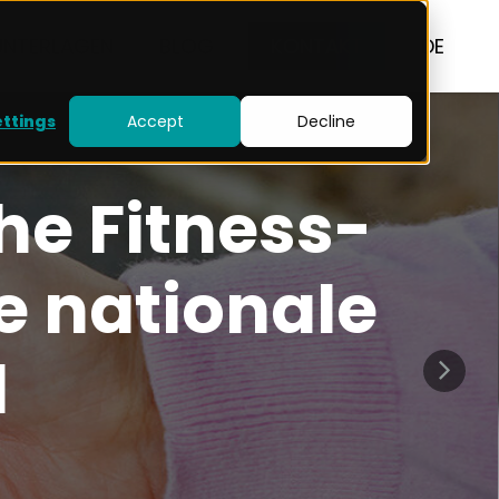
UNTERLAGEN
BLOG
KONTAKT
DE
ettings
Accept
Decline
he Fitness-
ie nationale
d