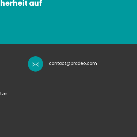
herheit auf
contact@pradeo.com
tze