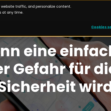
website traffic, and personalize content.
ANWENDUNGSFÄLLE
PARTNER WERDEN
 at any time.
Cookies s
nn eine einfac
r Gefahr für d
Sicherheit wir