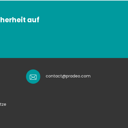
herheit auf
contact@pradeo.com
tze