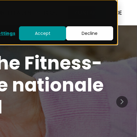
UNTERLAGEN
BLOG
KONTAKT
DE
ettings
Accept
Decline
he Fitness-
ie nationale
d